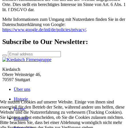
Orte. Dies stellt ein berechtigtes Interesse im Sinne von Art. 6 Abs. 1
lit. f DSGVO dar.
Mehr Informationen zum Umgang mit Nutzerdaten finden Sie in der
Datenschutzerklärung von Google:
https://www.google.de/intl/de/policies/privacy/
.
Subscribe to Our Newsletter:
Kiedaisch
Obere Weinsteige 46,
70597 Stuttgart
Über uns
Historie
Wir nutzen Cookies auf unserer Website. Einige von ihnen sind
essenziell für den Betrieb der Seite, während andere uns helfen, diese
Presse
Website und die Nutzererfahrung zu verbessern (Tracking Cookies).
Sie können selbst entscheiden, ob Sie die Cookies zulassen möchten.
Kontakt
Bitte beachten Sie, dass bei einer Ablehnung womöglich nicht mehr
alle Funktionalitäten der Seite zur Verfügung stehen.